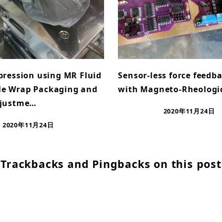
xpression using MR Fluid
Sensor-less force feedb
le Wrap Packaging and
with Magneto-Rheologic
djustme…
2020年11月24日
2020年11月24日
Trackbacks and Pingbacks on this post