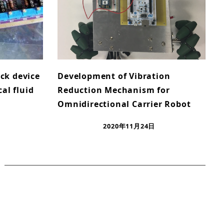
ack device
Development of Vibration
al fluid
Reduction Mechanism for
Omnidirectional Carrier Robot
2020年11月24日