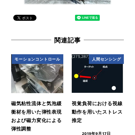
関連記事
モーションコントロール
人間センシング
磁気粘性流体と気泡緩
視覚負荷における視線
衝材を用いた弾性表現
動作を用いたストレス
および磁力変化による
推定
弾性調整
2019年9月17日