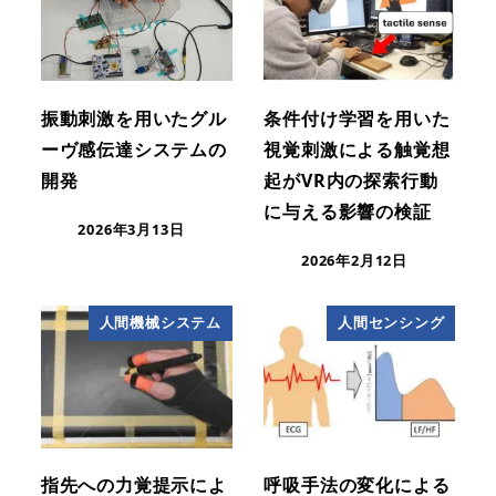
振動刺激を用いたグル
条件付け学習を用いた
ーヴ感伝達システムの
視覚刺激による触覚想
開発
起がVR内の探索行動
に与える影響の検証
2026年3月13日
2026年2月12日
人間機械システム
人間センシング
指先への力覚提示によ
呼吸手法の変化による