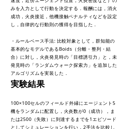
速度，近傍エージェント位置，火炎密度など）の
みを入力として行動を決定する．報酬には，消火
成功，火炎接近，他機接触ペナルティなどを設定
し，自律的な行動則の獲得を目指した．
・ルールベース手法: 比較対象として，群知能の
基本的なモデルであるBoids（分離・整列・結
合）に対し，火炎発見時の「目標誘引力」と，未
発見時の「ランダムウォーク探索力」を追加した
アルゴリズムを実装した．
実験結果
100×100セルのフィールド外縁にエージェント5
機をランダムに配置し，火炎数が0（成功），ま
たは2500（失敗）に到達するまでを1エピソード
としてシミュレーションを行い，2手法を比較し