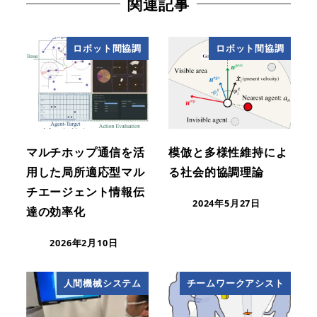
関連記事
ロボット間協調
ロボット間協調
マルチホップ通信を活
模倣と多様性維持によ
用した局所適応型マル
る社会的協調理論
チエージェント情報伝
2024年5月27日
達の効率化
2026年2月10日
人間機械システム
チームワークアシスト