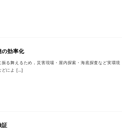
達の効率化
に振る舞えるため，災害現場・屋内探索・海底探査など実環境
によ […]
検証