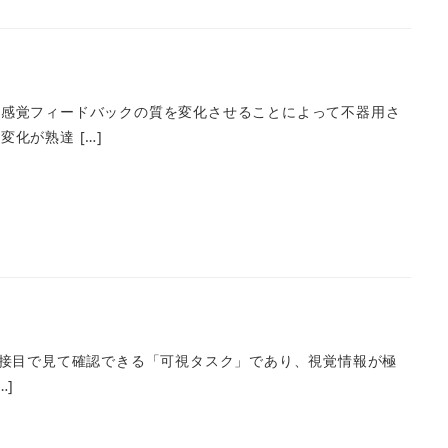
、感覚フィードバックの質を変化させることによって不器用さ
化が熟達 […]
を直接目で見て確認できる「可視タスク」であり、視覚情報が極
…]