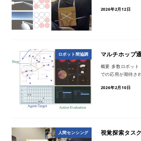
2026年2月12日
マルチホップ
ロボット間協調
概要 多数ロボッ
での応用が期待され
2026年2月10日
視覚探索タス
人間センシング