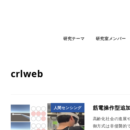
研究テーマ
研究室メンバー
crlweb
筋電操作型追
人間センシング
高齢化社会の進展
御方式は非侵襲的で