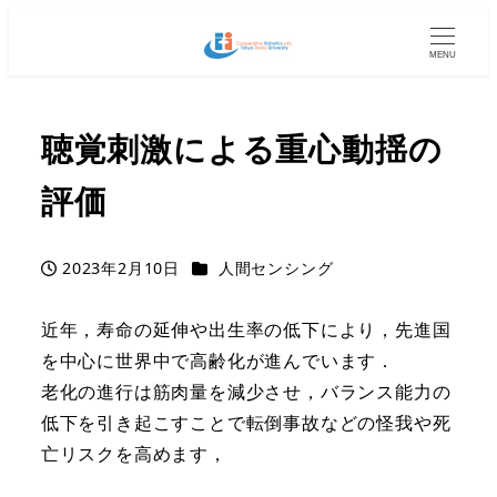
MENU
聴覚刺激による重心動揺の
評価
カテゴリー
2023年2月10日
人間センシング
投稿日
近年，寿命の延伸や出生率の低下により，先進国
を中心に世界中で高齢化が進んでいます．
老化の進行は筋肉量を減少させ，バランス能力の
低下を引き起こすことで転倒事故などの怪我や死
亡リスクを高めます，